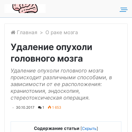
Для любых предложений по
сайту: rakmozg@cp9.ru
Главная
>
О раке мозга
Удаление опухоли
головного мозга
Удаление опухоли головного мозга
происходит различными способами, в
зависимости от ее расположения:
краниотомия, эндоскопия,
стереотоксическая операция.
30.10.2017
1
1 653
Содержание статьи
[
Скрыть
]